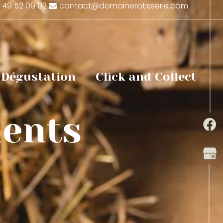
 49 52 09 02
contact@domainerotisserie.com
& Dégustation
Click and Collect
ents