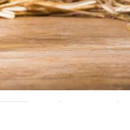
05 49 52 09
contact@domainerotisserie.co
2 
•
•
02
m