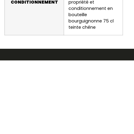
CONDITIONNEMENT
propriété et
conditionnement en
bouteille
bourguignonne 75 cl
teinte chêne
Informations
2 bis rue de la Croix l'ABBE
86300 JAUNAY MARIGNY
* à 20m de la mairie
05 49 52 09 02
contact@domainerotisserie.com