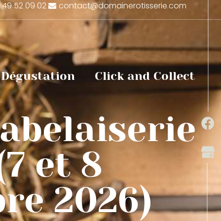
 49 52 09 02
contact@domainerotisserie.com
& Dégustation
Click and Collect
abelaiserie
(7 et 8
re 2026)