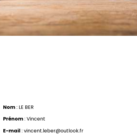
Commande
n° 1362 de LE
BER Vincent
Nom
: LE BER
Prénom
: Vincent
E-mail
: vincent.leber@outlook.fr