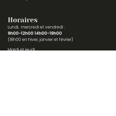
Horaires
Lundi, mercredi et vendredi :
9h00-12h00 14h00-19h00
(18h00 en hiver, janvier et février)
Mardi et jeudi:
9h00 -12h00 14h00-18h00
Samedi:
9h00-12h00
Liens
Contactez-nous
Livre d'or