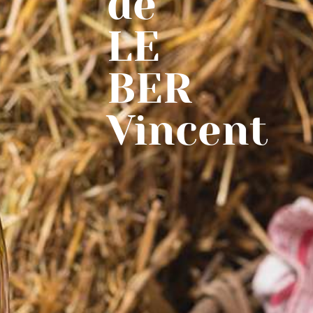
de
LE
BER
Vincent