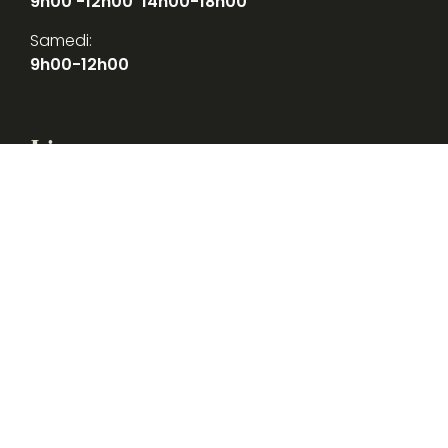
9h00 -12h00 14h00-18h00
Samedi:
9h00-12h00
Liens
Contactez-nous
Livre d'or
Newsletter
Devis en ligne
Plan du site
Mentions légales et Politique de confidentialité