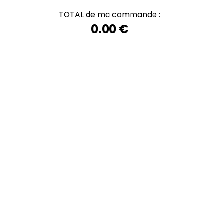
TOTAL de ma commande :
0.00 €
ENVOYER
Informations
2 bis rue de la Croix l'ABBE
86300 JAUNAY MARIGNY