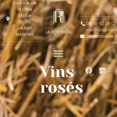
2 bis rue de
la Croix
l'Abbe
86380
05 49 52 09 02
JAUNAY
contact@do
MARIGNY
ainerotisserie.
o
Vins
rosés